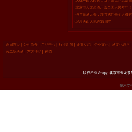
·
庆祝中国人民抗日战争暨世界反法西
·
北京市天龙泉酒厂给全国人民拜年！
·
他与白酒无关，却与我们每个人都有
夫-乔布斯）
·
纪念唐山大地震38周年
返回首页
|
公司简介
|
产品中心
|
行业新闻
|
企业动态
|
企业文化
|
酒文化诗词
|
云二锅头酒
|
东方神韵
|
神韵
版权所有 &copy;
北京市天龙泉
技术支