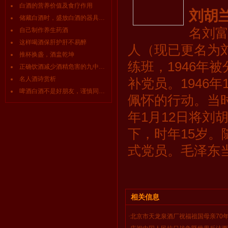
白酒的营养价值及食疗作用
刘胡
储藏白酒时，盛放白酒的器具要讲究?
名刘
自己制作养生药酒
这样喝酒保肝护肝不易醉
人（现已更名为刘
推杯换盏，酒盅乾坤
练班，1946年
正确饮酒减少酒精危害的九中方法
名人酒诗赏析
补党员。1946
啤酒白酒不是好朋友，谨慎同饮！
佩怀的行动。当时
年1月12日将
下，时年15岁
式党员。毛泽东
相关信息
·
北京市天龙泉酒厂祝福祖国母亲70